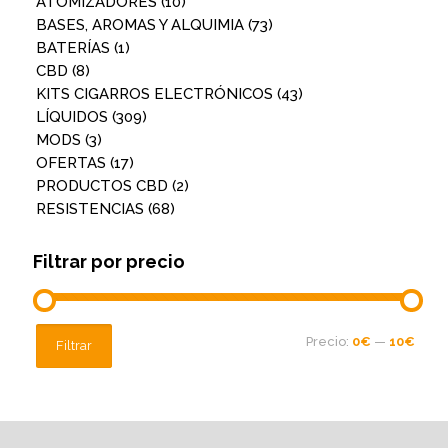
ATOMIZADORES
(10)
BASES, AROMAS Y ALQUIMIA
(73)
BATERÍAS
(1)
CBD
(8)
KITS CIGARROS ELECTRÓNICOS
(43)
LÍQUIDOS
(309)
MODS
(3)
OFERTAS
(17)
PRODUCTOS CBD
(2)
RESISTENCIAS
(68)
Filtrar por precio
Precio
Precio
Precio:
0€
—
10€
Filtrar
mínimo
máximo