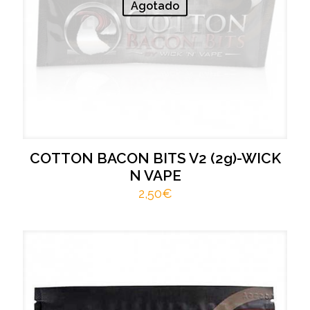
Agotado
COTTON BACON BITS V2 (2g)-WICK
N VAPE
2,50
€