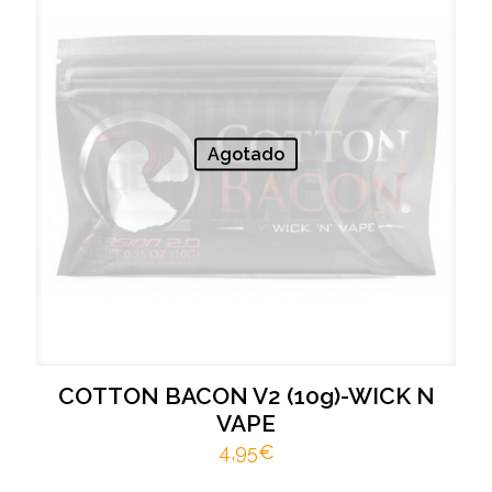
Agotado
COTTON BACON V2 (10g)-WICK N
VAPE
4,95
€