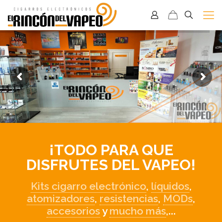
¡TODO PARA QUE
DISFRUTES DEL VAPEO!
Kits cigarro electrónico
,
líquidos
,
atomizadores
,
resistencias
,
MODs
,
accesorios
y
mucho más
,...