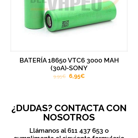
BATERÍA 18650 VTC6 3000 MAH
(30A)-SONY
6,95
€
9,95
€
¿DUDAS? CONTACTA CON
NOSOTROS
Llámanos al 611 437 653 o