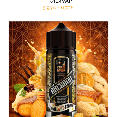
– OIL4VAP
5,95
€
–
6,70
€