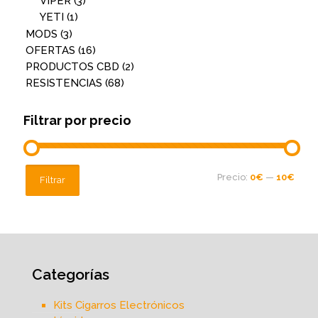
VIPER
(3)
YETI
(1)
MODS
(3)
OFERTAS
(16)
PRODUCTOS CBD
(2)
RESISTENCIAS
(68)
Filtrar por precio
Precio
Precio
Precio:
0€
—
10€
Filtrar
mínimo
máximo
Categorías
Kits Cigarros Electrónicos