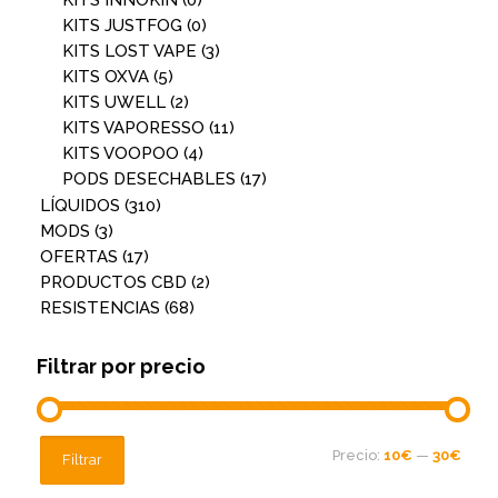
KITS INNOKIN
(0)
KITS JUSTFOG
(0)
KITS LOST VAPE
(3)
KITS OXVA
(5)
KITS UWELL
(2)
KITS VAPORESSO
(11)
KITS VOOPOO
(4)
PODS DESECHABLES
(17)
LÍQUIDOS
(310)
MODS
(3)
OFERTAS
(17)
PRODUCTOS CBD
(2)
RESISTENCIAS
(68)
Filtrar por precio
Precio
Precio
Precio:
10€
—
30€
Filtrar
mínimo
máximo