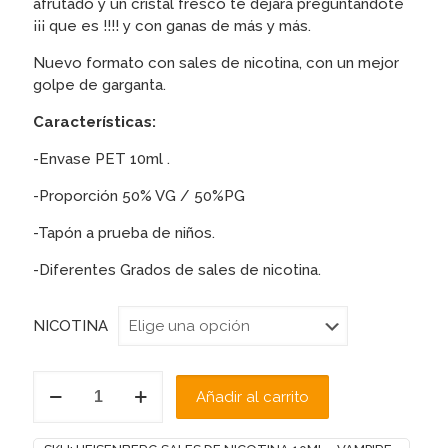
afrutado y un cristal fresco te dejará preguntandote
¡¡¡ que es !!!! y con ganas de más y más.
Nuevo formato con sales de nicotina, con un mejor
golpe de garganta.
Características:
-Envase PET 10ml .
-Proporción 50% VG / 50%PG
-Tapón a prueba de niños.
-Diferentes Grados de sales de nicotina.
NICOTINA
HEISENBERG
Añadir al carrito
SALES
DE
NICOTINA