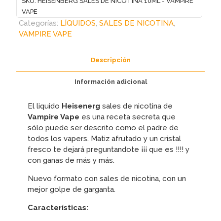
SKU:
HEISENBERG SALES DE NICOTINA 10ML - VAMPIRE
10ML
VAPE
-
Categorías:
LÍQUIDOS
,
SALES DE NICOTINA
,
VAMPIRE
VAMPIRE VAPE
VAPE
cantidad
Descripción
Información adicional
El liquido
Heisenerg
sales de nicotina de
Vampire Vape
es una receta secreta que
sólo puede ser descrito como el padre de
todos los vapers. Matiz afrutado y un cristal
fresco te dejará preguntandote ¡¡¡ que es !!!! y
con ganas de más y más.
Nuevo formato con sales de nicotina, con un
mejor golpe de garganta.
Características: