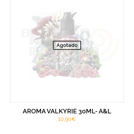
Agotado
AROMA VALKYRIE 30ML- A&L
10,90
€