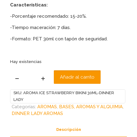
Características:
-Porcentaje recomendado: 15-20%.
-Tiempo maceración: 7 días.
-Formato: PET 30ml con tapón de seguridad.
Hay existencias
Añadir al carrito
AROMA
ICE
SKU:
AROMA ICE STRAWBERRY BIKINI 30ML-DINNER
STRAWBERRY
LADY
BIKINI
Categorías:
AROMAS
,
BASES, AROMAS Y ALQUIMIA
,
30ML-
DINNER LADY AROMAS
DINNER
LADY
cantidad
Descripción