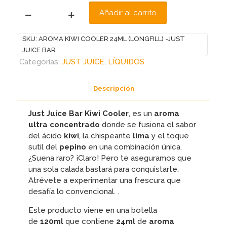
Añadir al carrito
AROMA
KIWI
SKU:
AROMA KIWI COOLER 24ML (LONGFILL) -JUST
COOLER
JUICE BAR
24ML
Categorías:
JUST JUICE
,
LÍQUIDOS
(LONGFILL)
-
JUST
Descripción
JUICE
BAR
Just Juice Bar Kiwi Cooler
, es un
aroma
cantidad
ultra concentrado
donde se fusiona el sabor
del ácido
kiwi
, la chispeante
lima
y el toque
sutil del
pepino
en una combinación única.
¿Suena raro? ¡Claro! Pero te aseguramos que
una sola calada bastará para conquistarte.
Atrévete a experimentar una frescura que
desafía lo convencional. .
Este producto viene en una botella
de
120ml
que contiene
24ml
de
aroma