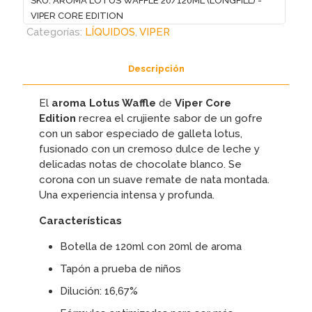
SKU:
AROMA LOTUS WAFFLE 20/120ML (LONGFILL) -
VIPER CORE EDITION
Categorías:
LÍQUIDOS
,
VIPER
Descripción
El
aroma Lotus Waffle
de
Viper Core
Edition
recrea el crujiente sabor de un gofre
con un sabor especiado de galleta lotus,
fusionado con un cremoso dulce de leche y
delicadas notas de chocolate blanco. Se
corona con un suave remate de nata montada.
Una experiencia intensa y profunda.
Características
Botella de 120ml con 20ml de aroma
Tapón a prueba de niños
Dilución: 16,67%