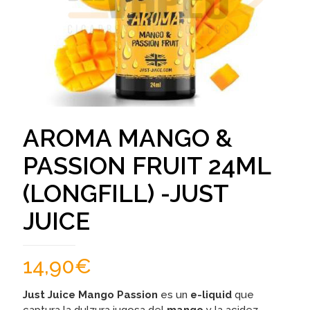
AROMA MANGO &
PASSION FRUIT 24ML
(LONGFILL) -JUST
JUICE
14,90
€
Just Juice Mango Passion
es un
e-liquid
que