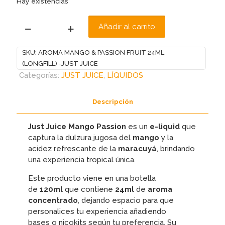
Hay existencias
Añadir al carrito
AROMA
MANGO
SKU:
AROMA MANGO & PASSION FRUIT 24ML
&
(LONGFILL) -JUST JUICE
PASSION
Categorías:
JUST JUICE
,
LÍQUIDOS
FRUIT
24ML
(LONGFILL)
Descripción
-
JUST
Just Juice Mango Passion
es un
e-liquid
que
JUICE
captura la dulzura jugosa del
mango
y la
cantidad
acidez refrescante de la
maracuyá
, brindando
una experiencia tropical única.
Este producto viene en una botella
de
120ml
que contiene
24ml
de
aroma
concentrado
, dejando espacio para que
personalices tu experiencia añadiendo
bases
o nicokits según tu preferencia. Su