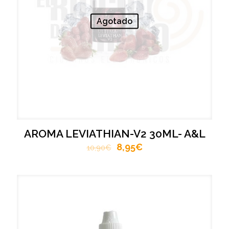
Agotado
AROMA LEVIATHIAN-V2 30ML- A&L
8,95
€
10,90
€