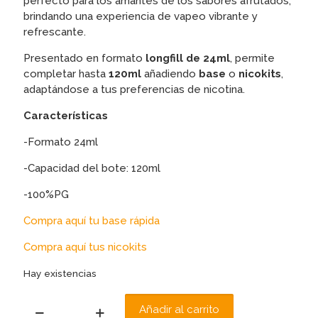
perfecto para los amantes de los sabores afrutados,
brindando una experiencia de vapeo vibrante y
refrescante.
Presentado en formato
longfill de 24ml
, permite
completar hasta
120ml
añadiendo
base
o
nicokits
,
adaptándose a tus preferencias de nicotina.
Características
-Formato 24ml
-Capacidad del bote: 120ml
-100%PG
Compra aquí tu base rápida
Compra aquí tus nicokits
Hay existencias
Añadir al carrito
AROMA