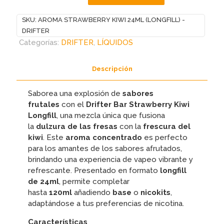
STRAWBERRY
SKU:
AROMA STRAWBERRY KIWI 24ML (LONGFILL) -
KIWI
DRIFTER
24ML
Categorías:
DRIFTER
,
LÍQUIDOS
(LONGFILL)
-
DRIFTER
Descripción
cantidad
Saborea una explosión de
sabores
frutales
con el
Drifter Bar Strawberry Kiwi
Longfill
, una mezcla única que fusiona
la
dulzura de las fresas
con la
frescura del
kiwi
. Este
aroma concentrado
es perfecto
para los amantes de los sabores afrutados,
brindando una experiencia de vapeo vibrante y
refrescante. Presentado en formato
longfill
de 24ml
, permite completar
hasta
120ml
añadiendo
base
o
nicokits
,
adaptándose a tus preferencias de nicotina.
Características