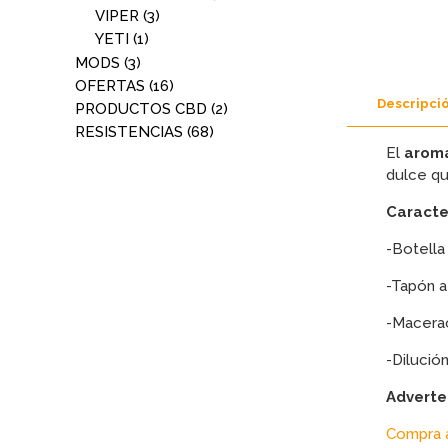
VIPER
(3)
YETI
(1)
MODS
(3)
OFERTAS
(16)
Descripci
PRODUCTOS CBD
(2)
RESISTENCIAS
(68)
El
aroma
dulce qu
Caracte
-Botella
-Tapón a
-Macerac
-Dilució
Adverte
Compra a