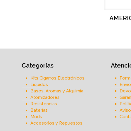
AMERI
Categorías
Atenció
Kits Cigarros Electrónicos
Form
Líquidos
Envío
Bases, Aromas y Alquimia
Devol
Atomizadores
Garan
Resistencias
Polít
Baterías
Aviso
Mods
Cont
Accesorios y Repuestos