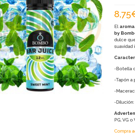
8,75
El
aroma
by Bomb
dulce que
suavidad i
Caracter
-Botella 
-Tapón a 
-Maceraci
-Dilución
Adverten
PG, VG o 
Compra aq