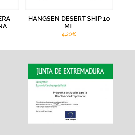
ERA
HANGSEN DESERT SHIP 10
NA
ML
4,20
€