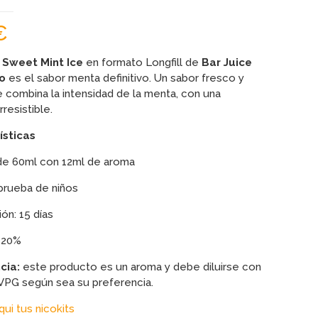
€
 Sweet Mint Ice
en formato Longfill de
Bar Juice
o
es el sabor menta definitivo. Un sabor fresco y
 combina la intensidad de la menta, con una
rresistible.
ísticas
de 60ml con 12ml de aroma
prueba de niños
ón: 15 días
: 20%
cia:
este producto es un aroma y debe diluirse con
VPG según sea su preferencia.
ui tus nicokits