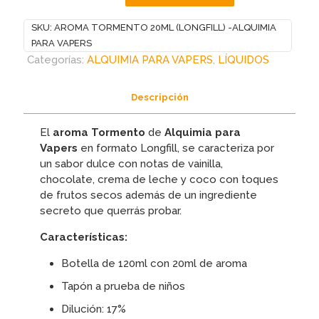
TORMENTO
SKU:
AROMA TORMENTO 20ML (LONGFILL) -ALQUIMIA
20ML
PARA VAPERS
(LONGFILL)
Categorías:
ALQUIMIA PARA VAPERS
,
LÍQUIDOS
-
ALQUIMIA
PARA
Descripción
VAPERS
cantidad
El
aroma Tormento
de
Alquimia para
Vapers
en formato Longfill, se caracteriza por
un sabor dulce con notas de vainilla,
chocolate, crema de leche y coco con toques
de frutos secos además de un ingrediente
secreto que querrás probar.
Características:
Botella de 120ml con 20ml de aroma
Tapón a prueba de niños
Dilución: 17%