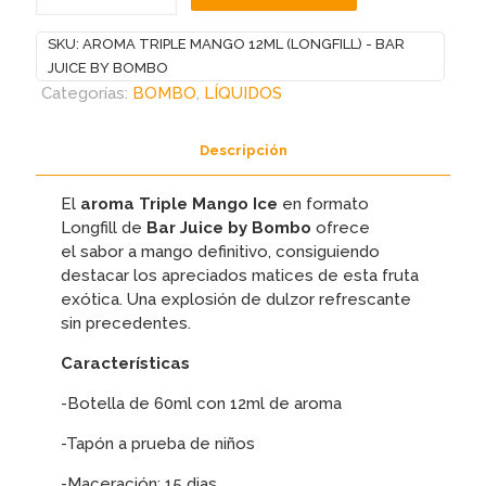
MANGO
12ML
SKU:
AROMA TRIPLE MANGO 12ML (LONGFILL) - BAR
(LONGFILL)
JUICE BY BOMBO
-
Categorías:
BOMBO
,
LÍQUIDOS
BAR
JUICE
Descripción
BY
BOMBO
El
aroma Triple Mango Ice
en formato
cantidad
Longfill de
Bar Juice by Bombo
ofrece
el sabor a mango definitivo, consiguiendo
destacar los apreciados matices de esta fruta
exótica. Una explosión de dulzor refrescante
sin precedentes.
Características
-Botella de 60ml con 12ml de aroma
-Tapón a prueba de niños
-Maceración: 15 dias