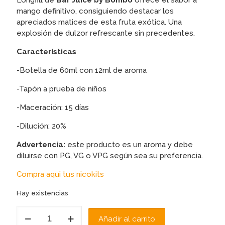
Longfill de
Bar Juice by Bombo
ofrece el sabor a
mango definitivo, consiguiendo destacar los
apreciados matices de esta fruta exótica. Una
explosión de dulzor refrescante sin precedentes.
Características
-Botella de 60ml con 12ml de aroma
-Tapón a prueba de niños
-Maceración: 15 días
-Dilución: 20%
Advertencia:
este producto es un aroma y debe
diluirse con PG, VG o VPG según sea su preferencia.
Compra aqui tus nicokits
Hay existencias
AROMA
Añadir al carrito
TRIPLE