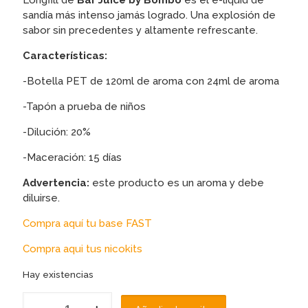
Longfill de
Bar Juice by Bombo
es el e-liquid de
sandía más intenso jamás logrado. Una explosión de
sabor sin precedentes y altamente refrescante.
Características:
-Botella PET de 120ml de aroma con 24ml de aroma
-Tapón a prueba de niños
-Dilución: 20%
-Maceración: 15 días
Advertencia:
este producto es un aroma y debe
diluirse.
Compra aquí tu base FAST
Compra aqui tus nicokits
Hay existencias
AROMA