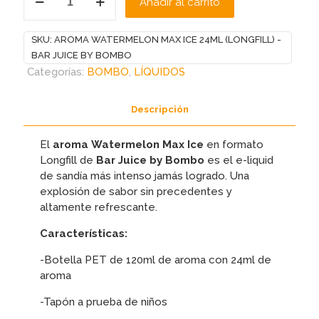
Añadir al carrito
WATERMELON
MAX
ICE
SKU:
AROMA WATERMELON MAX ICE 24ML (LONGFILL) -
24ML
BAR JUICE BY BOMBO
(LONGFILL)
Categorías:
BOMBO
,
LÍQUIDOS
-
BAR
Descripción
JUICE
BY
El
aroma Watermelon Max Ice
en formato
BOMBO
Longfill de
Bar Juice by Bombo
es el e-liquid
cantidad
de sandía más intenso jamás logrado. Una
explosión de sabor sin precedentes y
altamente refrescante.
Características:
-Botella PET de 120ml de aroma con 24ml de
aroma
-Tapón a prueba de niños