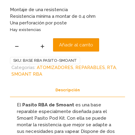
Montaje de una resistencia
Resistencia mínima a montar de 0.4 ohm
Una perforación por poste
Hay existencias
Añadir al carrito
BASE
RBA
SKU:
BASE RBA PASITO-SMOANT
PASITO-
Categorías:
ATOMIZADORES
,
REPARABLES
,
RTA
,
SMOANT
SMOANT RBA
cantidad
Descripción
El
Pasito RBA de Smoant
es una base
reparable especialmente diseñada para el
Smoant Pasito Pod Kit. Con ella se puede
montar la resistencia que mejor se adapte a
sus necesidades para vapear. Dispone de dos