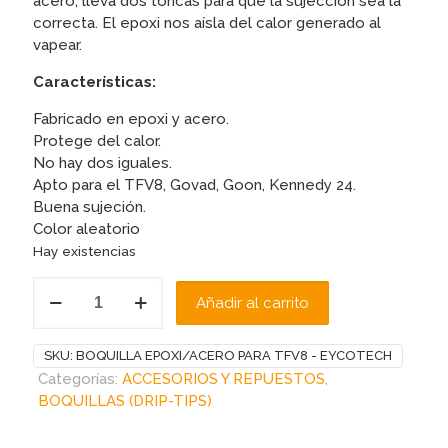
acero, lleva dos tóricas para que la sujección sea la
correcta. El epoxi nos aísla del calor generado al
vapear.
Características:
Fabricado en epoxi y acero.
Protege del calor.
No hay dos iguales.
Apto para el TFV8, Govad, Goon, Kennedy 24.
Buena sujeción.
Color aleatorio
Hay existencias
BOQUILLA
Añadir al carrito
EPOXI/ACERO
PARA
TFV8
SKU:
BOQUILLA EPOXI/ACERO PARA TFV8 - EYCOTECH
-
Categorías:
ACCESORIOS Y REPUESTOS
,
EYCOTECH
BOQUILLAS (DRIP-TIPS)
cantidad