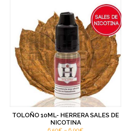
TOLOÑO 10ML- HERRERA SALES DE
NICOTINA
6,50
€
–
6,90
€