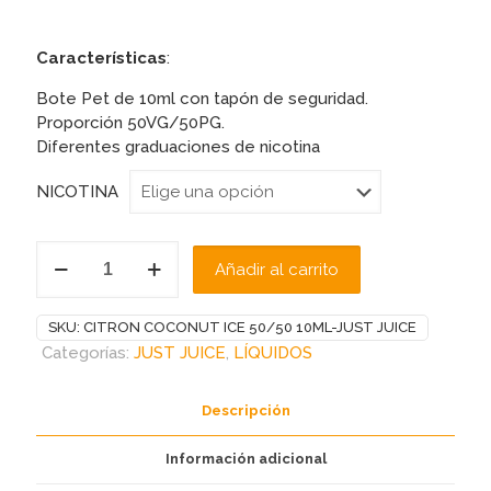
Características
:
Bote Pet de 10ml con tapón de seguridad.
Proporción 50VG/50PG.
Diferentes graduaciones de nicotina
NICOTINA
CITRON
Añadir al carrito
COCONUT
ICE
50/50
SKU:
CITRON COCONUT ICE 50/50 10ML-JUST JUICE
10ML-
Categorías:
JUST JUICE
,
LÍQUIDOS
JUST
JUICE
Descripción
cantidad
Información adicional