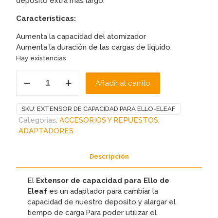
deposito extra mas largo.
Características:
Aumenta la capacidad del atomizador
Aumenta la duración de las cargas de liquido.
Hay existencias
EXTENSOR
Añadir al carrito
DE
CAPACIDAD
PARA
SKU:
EXTENSOR DE CAPACIDAD PARA ELLO-ELEAF
ELLO-
Categorías:
ACCESORIOS Y REPUESTOS
,
ELEAF
ADAPTADORES
cantidad
Descripción
El
Extensor de capacidad para Ello de
Eleaf
es un adaptador para cambiar la
capacidad de nuestro deposito y alargar el
tiempo de carga.Para poder utilizar el