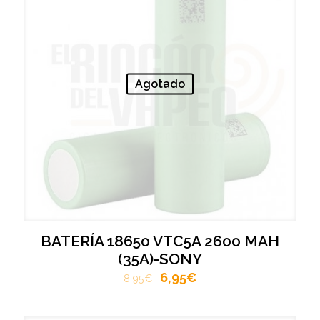
Agotado
BATERÍA 18650 VTC5A 2600 MAH
(35A)-SONY
6,95
€
8,95
€