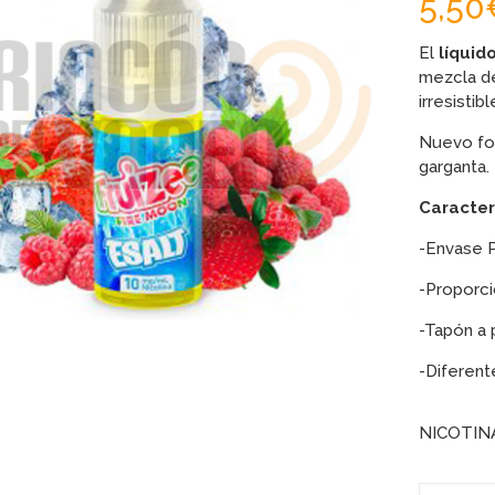
5,50
El
líquid
mezcla de
irresistibl
Nuevo for
garganta.
Caracterí
-Envase P
-Proporc
-Tapón a 
-Diferent
NICOTIN
FIRE