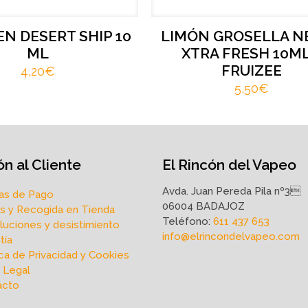
N DESERT SHIP 10
LIMÓN GROSELLA N
ML
XTRA FRESH 10ML
FRUIZEE
4,20
€
5,50
€
n al Cliente
El Rincón del Vapeo
Avda. Juan Pereda Pila nº3
as de Pago
06004 BADAJOZ
s y Recogida en Tienda
Teléfono:
611 437 653
uciones y desistimiento
info@elrincondelvapeo.com
tía
ica de Privacidad y Cookies
 Legal
acto