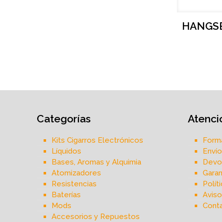
HANGSE
Categorías
Atenció
Kits Cigarros Electrónicos
Form
Líquidos
Envío
Bases, Aromas y Alquimia
Devol
Atomizadores
Garan
Resistencias
Polít
Baterías
Aviso
Mods
Cont
Accesorios y Repuestos