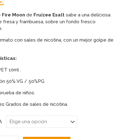
€
o Fire Moon
de
Fruizee Esalt
sabe a una deliciosa
 fresa y frambuesa, sobre un fondo fresco
e.
mato con sales de nicotina, con un mejor golpe de
sticas:
ET 10ml .
ión 50% VG / 50%PG
prueba de niños.
es Grados de sales de nicotina.
A