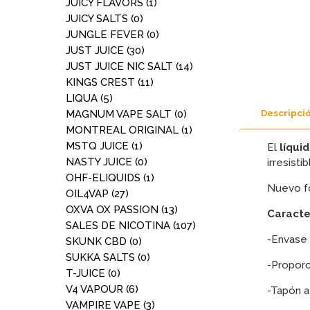
JUICY FLAVORS
(1)
JUICY SALTS
(0)
JUNGLE FEVER
(0)
JUST JUICE
(30)
JUST JUICE NIC SALT
(14)
KINGS CREST
(11)
LIQUA
(5)
MAGNUM VAPE SALT
(0)
Descripci
MONTREAL ORIGINAL
(1)
MSTQ JUICE
(1)
El
líqui
NASTY JUICE
(0)
irresistib
OHF-ELIQUIDS
(1)
Nuevo fo
OIL4VAP
(27)
OXVA OX PASSION
(13)
Caracter
SALES DE NICOTINA
(107)
-Envase 
SKUNK CBD
(0)
SUKKA SALTS
(0)
-Propor
T-JUICE
(0)
V4 VAPOUR
(6)
-Tapón a
VAMPIRE VAPE
(3)