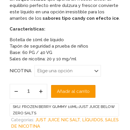
equilibrio perfecto entre dulzura y frescor convierte
este líquido en una opción irresistible para los
amantes de los
sabores tipo candy con efecto ice
.
Características:
Botella de 10ml de líquido
Tapón de seguridad a prueba de niños
Base: 60 PG / 40 VG
Sales de nicotina: 20 y 10 mg/ml
NICOTINA
FROZEN
Añadir al carrito
BERRY
GUMMY
10ML-
SKU:
FROZEN BERRY GUMMY 10ML-JUST JUICE BELOW
JUST
ZERO SALTS
JUICE
Categorías:
JUST JUICE NIC SALT
,
LÍQUIDOS
,
SALES
BELOW
DE NICOTINA