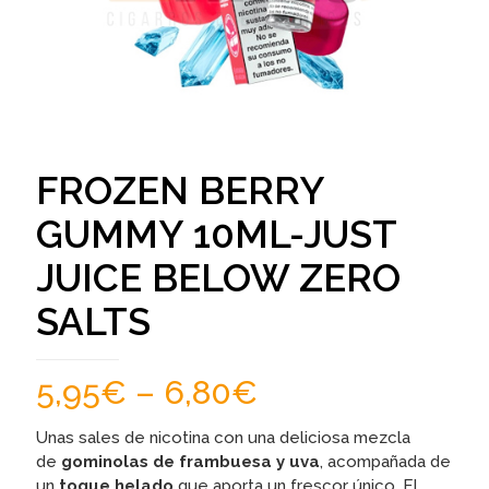
FROZEN BERRY
GUMMY 10ML-JUST
JUICE BELOW ZERO
SALTS
5,95
€
–
6,80
€
Unas sales de nicotina con una deliciosa mezcla
de
gominolas de frambuesa y uva
, acompañada de
un
toque helado
que aporta un frescor único. El