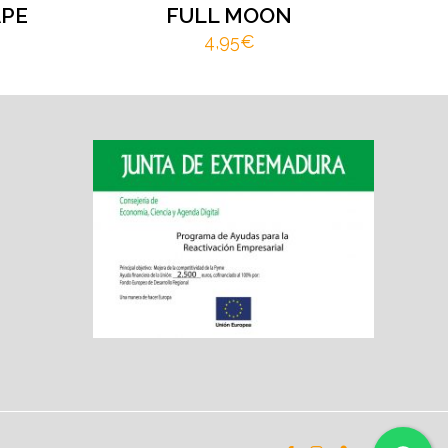
APE
FULL MOON
4,95
€