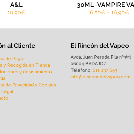
A&L
30ML -VAMPIRE V
10,90
€
6,50
€
–
16,90
€
n al Cliente
El Rincón del Vapeo
Avda. Juan Pereda Pila nº3
as de Pago
06004 BADAJOZ
s y Recogida en Tienda
Teléfono:
611 437 653
uciones y desistimiento
info@elrincondelvapeo.com
tía
ica de Privacidad y Cookies
 Legal
acto