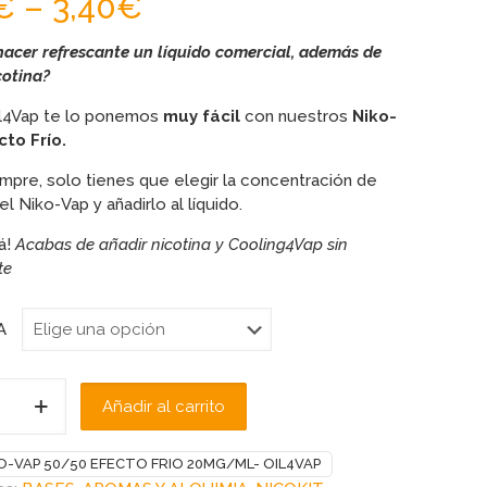
€
–
3,40
€
hacer refrescante un líquido comercial, además de
cotina?
l4Vap te lo ponemos
muy fácil
con nuestros
Niko-
to Frío.
pre, solo tienes que elegir la concentración de
el Niko-Vap y añadirlo al líquido.
á!
Acabas de añadir nicotina y Cooling4Vap sin
te
A
Añadir al carrito
O-VAP 50/50 EFECTO FRIO 20MG/ML- OIL4VAP