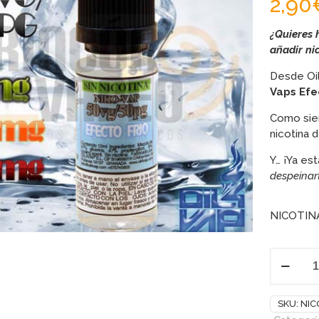
2,90
¿Quieres 
añadir ni
Desde Oi
Vaps Efec
Como siem
nicotina d
Y… ¡Ya est
despeinar
NICOTIN
NICO-
VAP
50/50
EFECTO
SKU:
NIC
FRIO