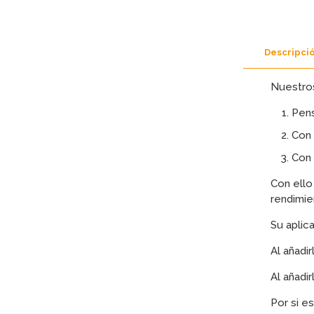
Descripci
Nuestros
Pens
Con 
Con 
Con ello
rendimie
Su aplica
Al añadi
Al añadi
Por si e