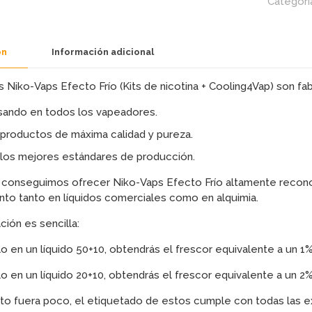
Categorí
20MG/ML
OIL4VAP
cantidad
ón
Información adicional
 Niko-Vaps Efecto Frío (Kits de nicotina + Cooling4Vap) son fab
ando en todos los vapeadores.
productos de máxima calidad y pureza.
los mejores estándares de producción.
 conseguimos ofrecer Niko-Vaps Efecto Frío altamente recono
nto tanto en líquidos comerciales como en alquimia.
ción es sencilla:
rlo en un líquido 50+10, obtendrás el frescor equivalente a un 1
rlo en un líquido 20+10, obtendrás el frescor equivalente a un 2
sto fuera poco, el etiquetado de estos cumple con todas las ex