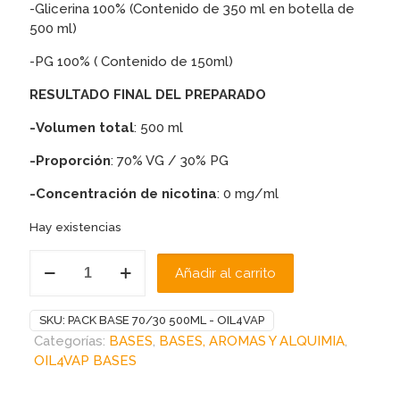
-Glicerina 100% (Contenido de 350 ml en botella de
500 ml)
-PG 100% ( Contenido de 150ml)
RESULTADO FINAL DEL PREPARADO
-Volumen total
: 500 ml
-Proporción
: 70% VG / 30% PG
-Concentración de nicotina
: 0 mg/ml
Hay existencias
PACK
Añadir al carrito
BASE
70/30
500ML-
SKU:
PACK BASE 70/30 500ML - OIL4VAP
OIL4VAP
Categorías:
BASES
,
BASES, AROMAS Y ALQUIMIA
,
cantidad
OIL4VAP BASES