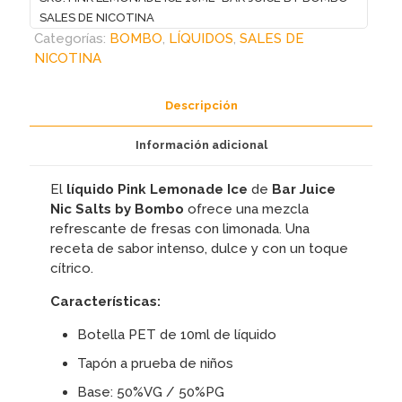
BAR
SALES DE NICOTINA
JUICE
Categorías:
BOMBO
,
LÍQUIDOS
,
SALES DE
BY
NICOTINA
BOMBO
SALES
Descripción
DE
NICOTINA
Información adicional
cantidad
El
líquido Pink Lemonade Ice
de
Bar Juice
Nic Salts by Bombo
ofrece una mezcla
refrescante de fresas con limonada. Una
receta de sabor intenso, dulce y con un toque
cítrico.
Características:
Botella PET de 10ml de líquido
Tapón a prueba de niños
Base: 50%VG / 50%PG