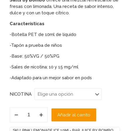
Salts by Bombo
ofrece una mezcla refrescante de
fresas con limonada. Una receta de sabor intenso,
dulce y con un toque cítrico.
Características
-Botella PET de 10ml de líquido
-Tapón a prueba de niños
-Base: 50%VG / 50%PG
-Sales de nicotina: 10 y 15 mg/ml
-Adaptado para un mejor sabor en pods
NICOTINA
PINK
Añadir al carrito
LEMONADE
ICE
10ML-
SKU:
PINK LEMONADE ICE 10ML- BAR JUICE BY BOMBO