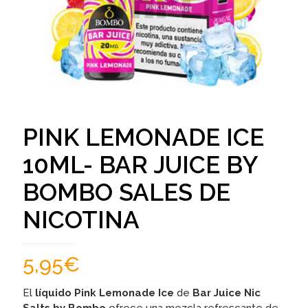
PINK LEMONADE ICE
10ML- BAR JUICE BY
BOMBO SALES DE
NICOTINA
5,95
€
El
líquido Pink Lemonade Ice
de
Bar Juice Nic