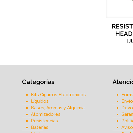
RESIS
HEAD
IJ
Categorías
Atenció
Kits Cigarros Electrónicos
Form
Líquidos
Envío
Bases, Aromas y Alquimia
Devol
Atomizadores
Garan
Resistencias
Polít
Baterías
Aviso