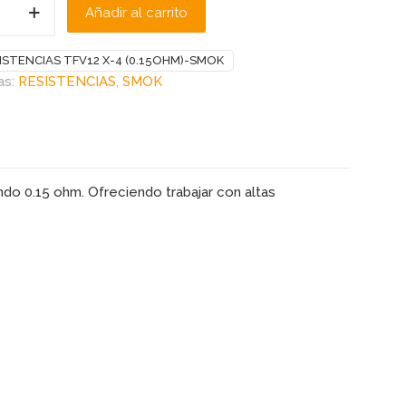
Añadir al carrito
ISTENCIAS TFV12 X-4 (0.15OHM)-SMOK
-
as:
RESISTENCIAS
,
SMOK
do 0.15 ohm. Ofreciendo trabajar con altas