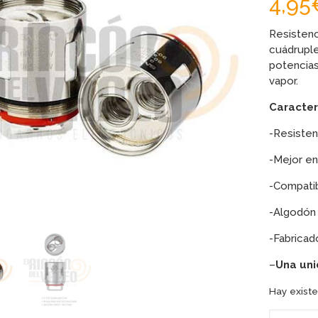
4,95
Resisten
cuádruple
potencias
vapor.
Caracterí
-Resisten
-Mejor en
-Compatib
-Algodón 
-Fabricad
–
Una uni
Hay existe
RESISTE