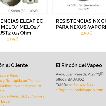
TENCIAS ELEAF EC
RESISTENCIAS NX C
 MELO/ MELO2/
PARA NEXUS-VAPOR
UST2 0,5 Ohm
2,50
€
2,95
€
n al Cliente
El Rincón del Vapeo
Avda. Juan Pereda Pila nº3
as de Pago
06004 BADAJOZ
s y Recogida en Tienda
Teléfono:
611 437 653
uciones y desistimiento
info@elrincondelvapeo.com
tía
ica de Privacidad y Cookies
 Legal