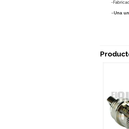
-Fabrica
–
Una un
Product