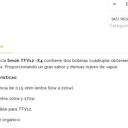
TFV12
X-
4
SKU:
RES
(0.15ohm)
Categorí
SMOK
cantidad
ón
ncia
Smok TFV12 -X4
contiene dos bobinas cuádruple obtenien
s. Proporcionando un gran sabor y densas nubes de vapor.
ísticas:
ncia de 0.15 ohm (entre 60w a 220w).
ntre 100w y 170w.
ble para TFV12.
 orgánico.