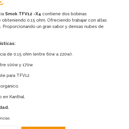
€
cia
Smok TFV12 -X4
contiene dos bobinas
 obteniendo 0.15 ohm. Ofreciendo trabajar con altas
. Proporcionando un gran sabor y densas nubes de
sticas:
cia de 0.15 ohm (entre 60w a 220w).
tre 100w y 170w.
le para TFV12.
orgánico.
o en Kanthal.
dad.
ncias
NCIAS