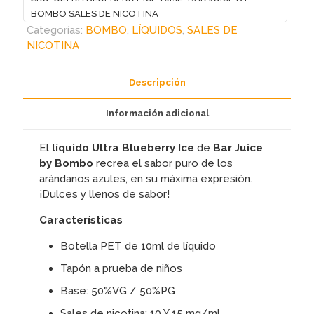
BAR
BOMBO SALES DE NICOTINA
JUICE
Categorías:
BOMBO
,
LÍQUIDOS
,
SALES DE
BY
NICOTINA
BOMBO
SALES
Descripción
DE
NICOTINA
Información adicional
cantidad
El
líquido Ultra Blueberry Ice
de
Bar Juice
by Bombo
recrea el sabor puro de los
arándanos azules, en su máxima expresión.
¡Dulces y llenos de sabor!
Características
Botella PET de 10ml de líquido
Tapón a prueba de niños
Base: 50%VG / 50%PG
Sales de nicotina: 10 Y 15 mg/ml