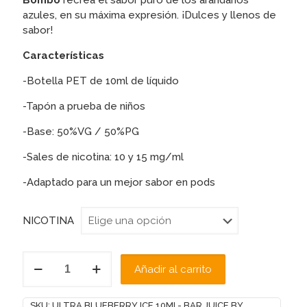
Bombo
recrea el sabor puro de los arándanos
azules, en su máxima expresión. ¡Dulces y llenos de
sabor!
Características
-Botella PET de 10ml de líquido
-Tapón a prueba de niños
-Base: 50%VG / 50%PG
-Sales de nicotina: 10 y 15 mg/ml
-Adaptado para un mejor sabor en pods
NICOTINA
ULTRA
Añadir al carrito
BLUEBERRY
ICE
10ML-
SKU:
ULTRA BLUEBERRY ICE 10ML- BAR JUICE BY