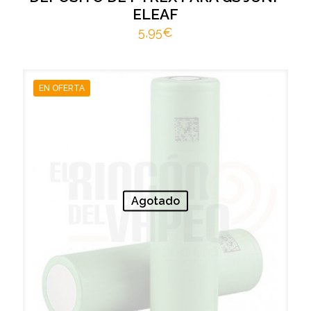
ELEAF
5,95
€
EN OFERTA
Agotado