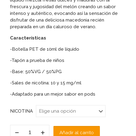
liquido
mezcla fresas dulces y maduras con la
frescura y jugosidad del melón creando un sabor
intenso y auténtico, evocando así la sensación de
disfrutar de una deliciosa macedonia recién
preparada en un día caluroso de verano.
Características
-Botella PET de 10ml de líquido
-Tapón a prueba de niños
-Base: 50%VG / 50%PG
-Sales de nicotina: 10 y 15 mg/ml
-Adaptado para un mejor sabor en pods
NICOTINA
STRAWBERRY
Añadir al carrito
MELON