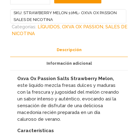
10ML-
OXVA
SKU:
STRAWBERRY MELON 10ML- OXVA OX PASSION
OX
SALES DE NICOTINA
PASSION
Categorías:
LÍQUIDOS
,
OXVA OX PASSION
,
SALES DE
SALES
NICOTINA
DE
NICOTINA
Descripción
cantidad
Información adicional
Oxva Ox Passion Salts Strawberry Melon,
este liquido
mezcla fresas dulces y maduras
con la frescura y jugosidad del melón creando
un sabor intenso y auténtico, evocando así la
sensación de disfrutar de una deliciosa
macedonia recién preparada en un día
caluroso de verano.
Características